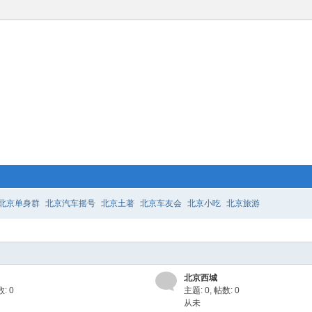
北京单身群
北京汽车摇号
北京土著
北京车友会
北京小吃
北京旅游
北京西城
: 0
主题: 0
,
帖数: 0
从未