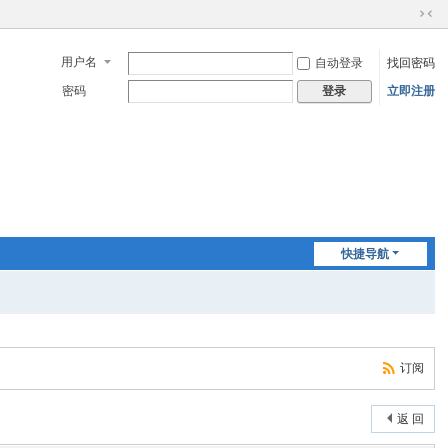
切
换
用户名
自动登录
找回密码
到
窄
密码
立即注册
登录
版
快捷导航
订阅
返 回