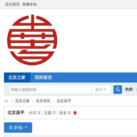
设为首页
收藏本站
北京之家
回到首页
热搜:
帖子
搜
»
北京之家
›
北京市区
›
北京昌平
索
北
北京昌平
今日:
0
|
主题:
0
|
排名:
8
京
之
发新帖
家