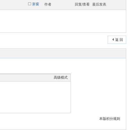
新窗
作者
回复/查看
最后发表
返 回
高级模式
本版积分规则