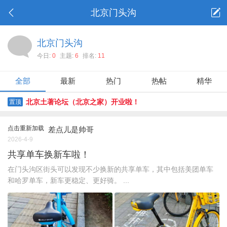
北京门头沟
北京门头沟
今日:
0
主题:
6
排名:
11
全部
最新
热门
热帖
精华
北京土著论坛（北京之家）开业啦！
置顶
点击重新加载
差点儿是帅哥
2026-4-9
共享单车换新车啦！
在门头沟区街头可以发现不少换新的共享单车，其中包括美团单车
和哈罗单车，新车更稳定、更好骑。 ...