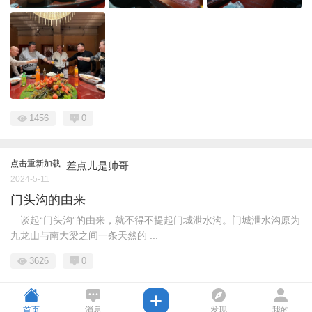
1456
0
点击重新加载
差点儿是帅哥
2024-5-11
门头沟的由来
谈起“门头沟”的由来，就不得不提起门城泄水沟。门城泄水沟原为
九龙山与南大梁之间一条天然的 ...
3626
0
首页
消息
发现
我的