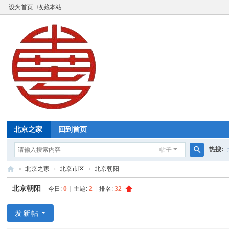
设为首页
收藏本站
北京之家
回到首页
热搜:
帖子
搜
»
北京之家
›
北京市区
›
北京朝阳
索
北
北京朝阳
今日:
0
|
主题:
2
|
排名:
32
京
之
发新帖
家