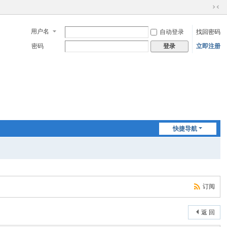
切
换
用户名
自动登录
找回密码
到
窄
密码
立即注册
登录
版
快捷导航
订阅
返 回